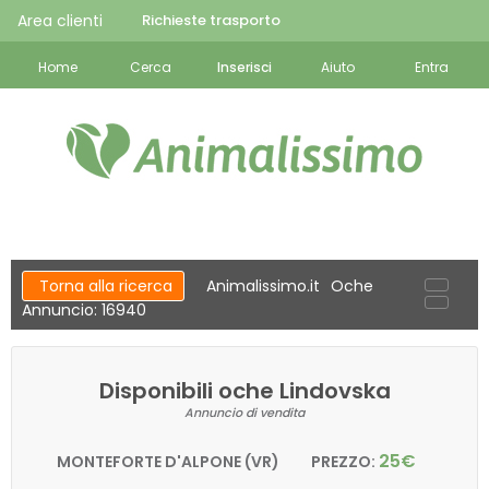
Area clienti
Richieste trasporto
Home
Cerca
Inserisci
Aiuto
Entra
Torna alla ricerca
Animalissimo.it
Oche
Annuncio: 16940
Disponibili oche Lindovska
Annuncio di vendita
25€
MONTEFORTE D'ALPONE (VR)
PREZZO: