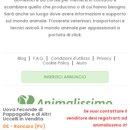
domestici e da cortile per mettersi in contatto e
scambiare quello che producono o di cui hanno bisogno.
Sarà anche un luogo dove avere informazioni e supporto
sul mondo animale. Troverete veterinari, trasportatori e
tecnici avicoli. Il mondo animale per appassionati a
portata di click.
Blog
F.A.Q.
Condizioni d'utilizzo
Privacy
Cookie Policy
Aiuto
INSERISCI ANNUNCIO
Uova Feconde di
Se vuoi contattare il
Pappagallo e di Altri
© 2020 Animalissimo.it - P.IVA 04582550275
venditore devi registrarti ad
Uccelli in Vendita
Made with
by
comunicafacile.eu
animalissimo.it!
0€ - Roncaro (PV)