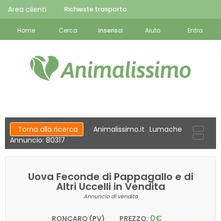
Area clienti
Richieste trasporto
Home
Cerca
Inserisci
Aiuto
Entra
Torna alla ricerca
Animalissimo.it
Lumache
Annuncio: 80317
Uova Feconde di Pappagallo e di
Altri Uccelli in Vendita
Annuncio di vendita
0€
RONCARO (PV)
PREZZO: