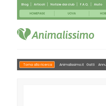
Blog
Articoli
Notizie dai club
F.A.Q.
Aiuto
HOMEPAGE
UOVA
HOB
Torna alla ricerca
Animalissimo.it
Gatti
Annu