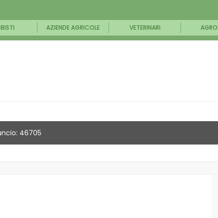
BISTI
AZIENDE AGRICOLE
VETERINARI
AGRO
ncio: 46705