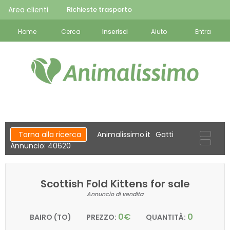
Area clienti
Richieste trasporto
Home
Cerca
Inserisci
Aiuto
Entra
Torna alla ricerca
Animalissimo.it
Gatti
Annuncio: 40620
Scottish Fold Kittens for sale
Annuncio di vendita
0€
0
BAIRO (TO)
PREZZO:
QUANTITÀ: