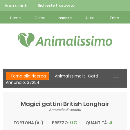
Area clienti
Richieste trasporto
Home
Cerca
Inserisci
Aiuto
Entra
Torna alla ricerca
Animalissimo.it
Gatti
Annuncio: 37254
Magici gattini British Longhair
Annuncio di vendita
0€
4
TORTONA (AL)
PREZZO:
QUANTITÀ: