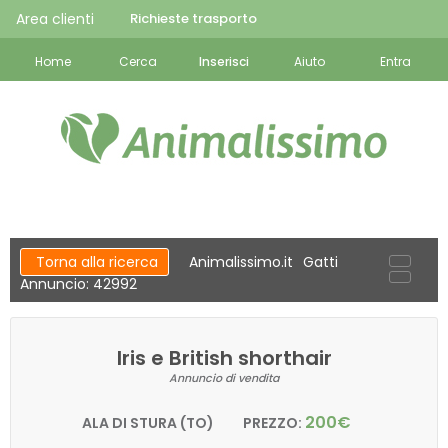
Area clienti
Richieste trasporto
Home
Cerca
Inserisci
Aiuto
Entra
Torna alla ricerca
Animalissimo.it
Gatti
Annuncio: 42992
Iris e British shorthair
Annuncio di vendita
200€
ALA DI STURA (TO)
PREZZO: