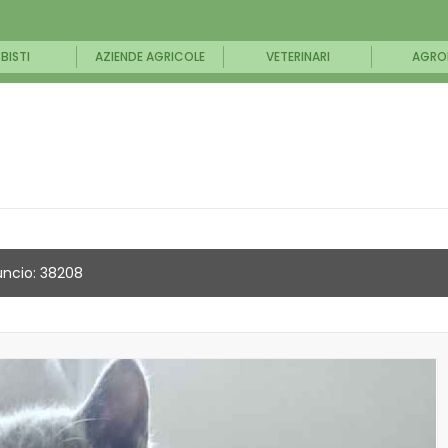
BISTI
AZIENDE AGRICOLE
VETERINARI
AGRO
ncio: 38208