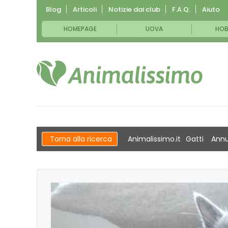
Blog
Articoli
Notizie dai club
F.A.Q.
Aiuto
HOMEPAGE
UOVA
HOB
Torna alla ricerca
Animalissimo.it
Gatti
Annu