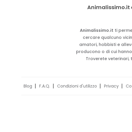
Animalissimo.it 
Animalissimo.it
ti perme
cercare qualcuno vicino
amatori, hobbisti e alle
producono o di cui hanno
Troverete veterinari, 
Blog
F.A.Q.
Condizioni d'utilizzo
Privacy
Co