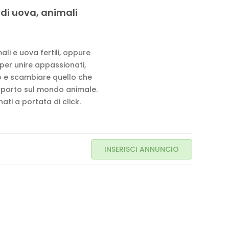
 di uova, animali
li e uova fertili, oppure
 per unire appassionati,
to e scambiare quello che
pporto sul mondo animale.
ati a portata di click.
INSERISCI ANNUNCIO