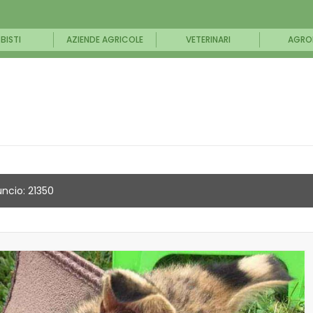
BISTI
AZIENDE AGRICOLE
VETERINARI
AGRO
ncio: 21350