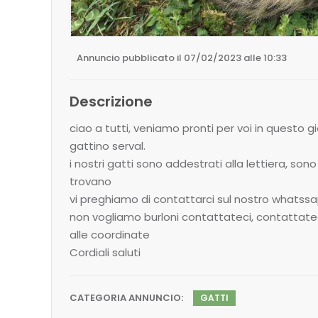
Annuncio pubblicato il 07/02/2023 alle 10:33
Descrizione
ciao a tutti, veniamo pronti per voi in questo g
gattino serval.
i nostri gatti sono addestrati alla lettiera, so
trovano
vi preghiamo di contattarci sul nostro whatssa
non vogliamo burloni contattateci, contattatec
alle coordinate
Cordiali saluti
CATEGORIA ANNUNCIO:
GATTI