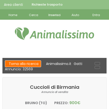
Area clienti
Richieste trasporto
Home
Cerca
Inserisci
Aiuto
Entra
Torna alla ricerca
Animalissimo.it
Gatti
Annuncio: 32569
Cuccioli di Birmania
Annuncio di vendita
900€
BRUINO (TO)
PREZZO: