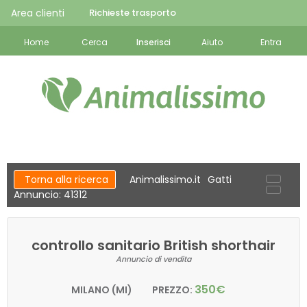
Area clienti
Richieste trasporto
Home
Cerca
Inserisci
Aiuto
Entra
Torna alla ricerca
Animalissimo.it
Gatti
Annuncio: 41312
controllo sanitario British shorthair
Annuncio di vendita
350€
MILANO (MI)
PREZZO: