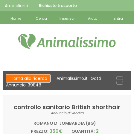
Area clienti
Richieste trasporto
Home
Cerca
Inserisci
Aiuto
Entra
Torna alla ricerca
Animalissimo.it
Gatti
Annuncio: 39848
controllo sanitario British shorthair
Annuncio di vendita
ROMANO DI LOMBARDIA (BG)
350€
2
PREZZO:
QUANTITÀ: