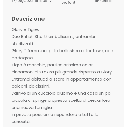
17/06/2024 alle 08:17
annuncio
preferiti
Descrizione
Glory e Tigre.
Due British Shorthair bellissimi, entrambi
sterilizzati.
Glory è femmina, pelo bellissimo color fawn, con
pedegree.
Tigre è maschio, particolarissimo color
cinnamon, di stazza più grande rispetto a Glory.
Entrambi abituati a stare in appartamento con
balconi, dolcissimi.
L’arrivo di un cucciolo d’uomo e una casa un po
piccola ci spinge a questa scelta di cercar loro
una nuova famiglia.
In privato possiamo rispondere a tutte le
curiosità.