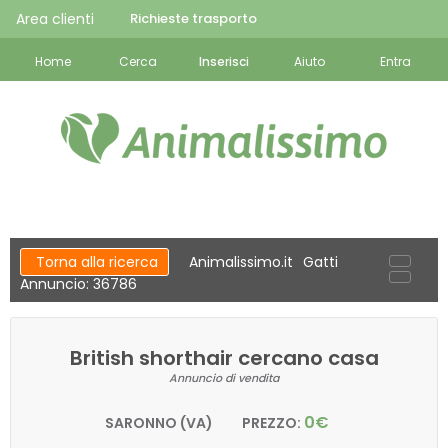
Area clienti
Richieste trasporto
Home
Cerca
Inserisci
Aiuto
Entra
Torna alla ricerca
Animalissimo.it
Gatti
Annuncio: 36786
British shorthair cercano casa
Annuncio di vendita
0€
SARONNO (VA)
PREZZO: