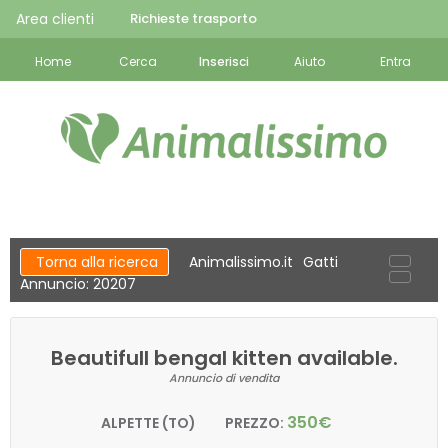
Area clienti
Richieste trasporto
Home
Cerca
Inserisci
Aiuto
Entra
Torna alla ricerca
Animalissimo.it
Gatti
Annuncio: 20207
Beautifull bengal kitten available.
Annuncio di vendita
350€
ALPETTE (TO)
PREZZO: