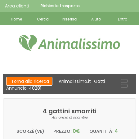
Area clienti
Richieste trasporto
Home
Cerca
Inserisci
Aiuto
Entra
Torna alla ricerca
Animalissimo.it
Gatti
Annuncio: 40281
4 gattini smarriti
Annuncio di scambio
0€
4
SCORZÈ (VE)
PREZZO:
QUANTITÀ: