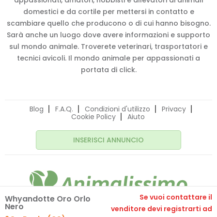
appassionati, amatori, hobbisti e allevatori di animali
domestici e da cortile per mettersi in contatto e
scambiare quello che producono o di cui hanno bisogno.
Sarà anche un luogo dove avere informazioni e supporto
sul mondo animale. Troverete veterinari, trasportatori e
tecnici avicoli. Il mondo animale per appassionati a
portata di click.
Blog
F.A.Q.
Condizioni d'utilizzo
Privacy
Cookie Policy
Aiuto
INSERISCI ANNUNCIO
Se vuoi contattare il
Whyandotte Oro Orlo
Nero
© 2020 Animalissimo.it - P.IVA 04582550275
venditore devi registrarti ad
Made with
by
comunicafacile.eu