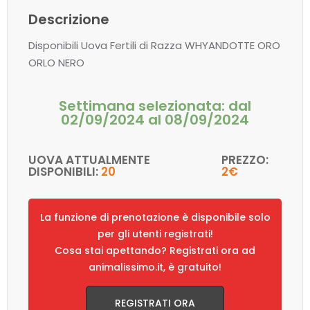
Descrizione
Disponibili Uova Fertili di Razza WHYANDOTTE ORO
ORLO NERO
Settimana selezionata:
dal
02/09/2024 al 08/09/2024
UOVA ATTUALMENTE
PREZZO:
DISPONIBILI:
20
2€
La funzione di prenotazione è disponibile solo
per gli utenti registrati!
Cosa stai apettando? Registrati ora ad
animalissimo.it, è gratuito!
REGISTRATI ORA