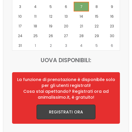
3
4
5
6
7
8
9
10
11
12
13
14
15
16
17
18
19
20
21
22
23
24
25
26
27
28
29
30
31
1
2
3
4
5
6
UOVA DISPONIBILI:
La funzione di prenotazione è disponibile solo
per gli utenti registrati!
Cosa stai apettando? Registrati ora ad
animalissimo.it, è gratuito!
REGISTRATI ORA