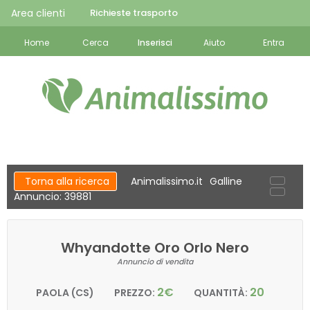
Area clienti
Richieste trasporto
Home
Cerca
Inserisci
Aiuto
Entra
Torna alla ricerca
Animalissimo.it
Galline
Annuncio: 39881
Whyandotte Oro Orlo Nero
Annuncio di vendita
2€
20
PAOLA (CS)
PREZZO:
QUANTITÀ: