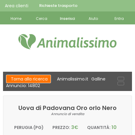
Area clienti
Richieste trasporto
Home
Cerca
Inserisci
Aiuto
Entra
Torna alla ricerca
Animalissimo.it
Galline
Annuncio: 14802
Uova di Padovana Oro orlo Nero
Annuncio di vendita
3€
10
PERUGIA (PG)
PREZZO:
QUANTITÀ: