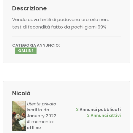
Descrizione
Vendo uova fertili di padovana oro orlo nero
test di fecondità fatto da pochi giorni 99%
CATEGORIA ANNUNCIO:
GALLINE
Nicolò
Utente privato
3
Annunci pubblicati
Iscritto da
3 Annunci attivi
January 2022
Al momento:
offline