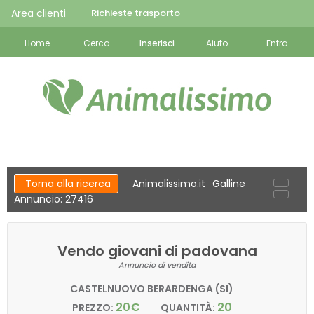
Area clienti
Richieste trasporto
Home
Cerca
Inserisci
Aiuto
Entra
Torna alla ricerca
Animalissimo.it
Galline
Annuncio: 27416
Vendo giovani di padovana
Annuncio di vendita
CASTELNUOVO BERARDENGA (SI)
20€
20
PREZZO:
QUANTITÀ: