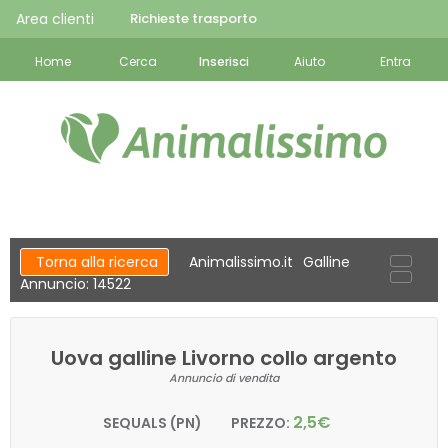
Area clienti
Richieste trasporto
Home
Cerca
Inserisci
Aiuto
Entra
Torna alla ricerca
Animalissimo.it
Galline
Annuncio: 14522
Uova galline Livorno collo argento
Annuncio di vendita
2,5€
SEQUALS (PN)
PREZZO: