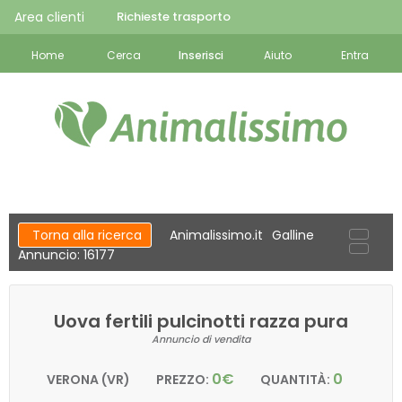
Area clienti
Richieste trasporto
Home
Cerca
Inserisci
Aiuto
Entra
Torna alla ricerca
Animalissimo.it
Galline
Annuncio: 16177
Uova fertili pulcinotti razza pura
Annuncio di vendita
0€
0
VERONA (VR)
PREZZO:
QUANTITÀ: