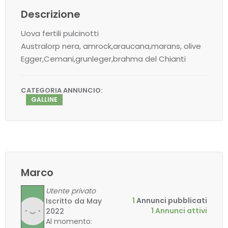
Descrizione
Uova fertili pulcinotti
Australorp nera, amrock,araucana,marans, olive
Egger,Cemani,grunleger,brahma del Chianti
CATEGORIA ANNUNCIO:
GALLINE
Marco
Utente privato
1
Annunci pubblicati
Iscritto da May
1 Annunci attivi
2022
Al momento: