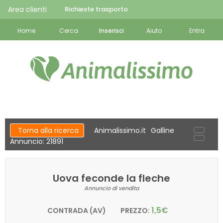
Area clienti
Richieste trasporto
Home
Cerca
Inserisci
Aiuto
Entra
Torna alla ricerca
Animalissimo.it
Galline
Annuncio: 21891
Uova feconde la fleche
Annuncio di vendita
1,5€
CONTRADA (AV)
PREZZO: