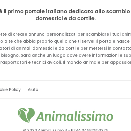
è il primo portale italiano dedicato allo scambio
domestici e da cortile.
tte di creare annunci personalizzati per scambiare i tuoi anima
 a te che abbia proprio quello che ti serve! Il portale nasce
vatori di animali domestici e da cortile per mettersi in contat
 bisogno. Sarà anche un luogo dove avere informazioni e su
trasportatori e tecnici avicoli. Il mondo animale per appassion
okie Policy
Aiuto
© 2020 Animalissimo.it - P.IVA 04582550275