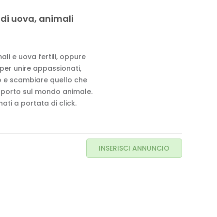
 di uova, animali
li e uova fertili, oppure
 per unire appassionati,
to e scambiare quello che
pporto sul mondo animale.
ati a portata di click.
INSERISCI ANNUNCIO