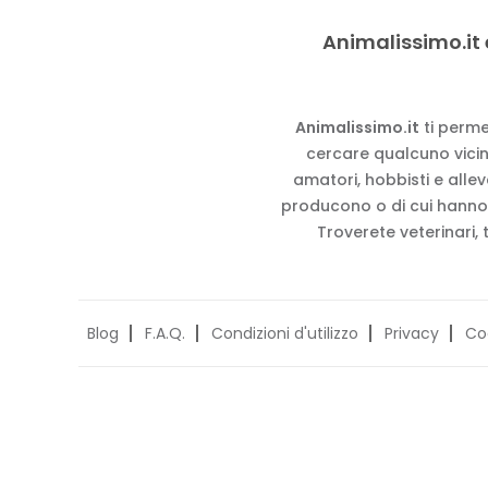
Animalissimo.it 
Animalissimo.it
ti perme
cercare qualcuno vicino
amatori, hobbisti e alle
producono o di cui hanno
Troverete veterinari, 
Blog
F.A.Q.
Condizioni d'utilizzo
Privacy
Co