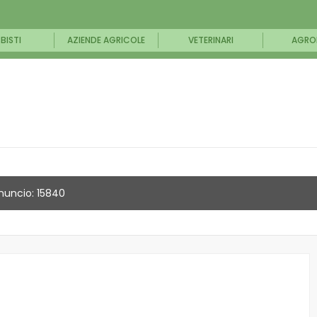
BISTI
AZIENDE AGRICOLE
VETERINARI
AGRO
nuncio: 15840