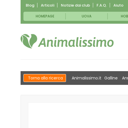
Blog
Articoli
Notizie dai club
F.A.Q.
Aiuto
HOMEPAGE
UOVA
HOB
Torna alla ricerca
Animalissimo.it
Galline
An