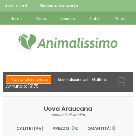
Area clienti
Richieste trasporto
Home
Cerca
Inserisci
Aiuto
Entra
Torna alla ricerca
Animalissimo.it
Galline
Annuncio: 18175
Uova Araucana
Annuncio di vendita
2€
0
CALITRI (AV)
PREZZO:
QUANTITÀ: