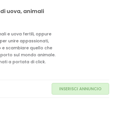
 di uova, animali
li e uova fertili, oppure
 per unire appassionati,
to e scambiare quello che
pporto sul mondo animale.
ati a portata di click.
INSERISCI ANNUNCIO