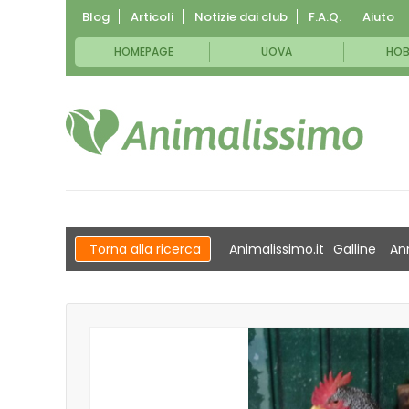
Blog
Articoli
Notizie dai club
F.A.Q.
Aiuto
HOMEPAGE
UOVA
HOB
Torna alla ricerca
Animalissimo.it
Galline
An