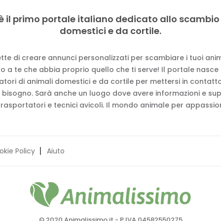
è il primo portale italiano dedicato allo scambio
domestici e da cortile.
tte di creare annunci personalizzati per scambiare i tuoi anima
 a te che abbia proprio quello che ti serve! Il portale nasce
vatori di animali domestici e da cortile per mettersi in contat
 bisogno. Sarà anche un luogo dove avere informazioni e su
trasportatori e tecnici avicoli. Il mondo animale per appassion
okie Policy
Aiuto
© 2020 Animalissimo.it - P.IVA 04582550275