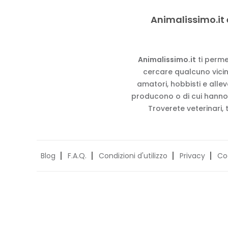
Animalissimo.it 
Animalissimo.it
ti perme
cercare qualcuno vicino
amatori, hobbisti e alle
producono o di cui hanno
Troverete veterinari, 
Blog
F.A.Q.
Condizioni d'utilizzo
Privacy
Co