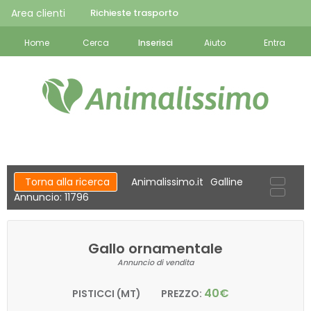
Area clienti
Richieste trasporto
Home
Cerca
Inserisci
Aiuto
Entra
Torna alla ricerca
Animalissimo.it
Galline
Annuncio: 11796
Gallo ornamentale
Annuncio di vendita
40€
PISTICCI (MT)
PREZZO: