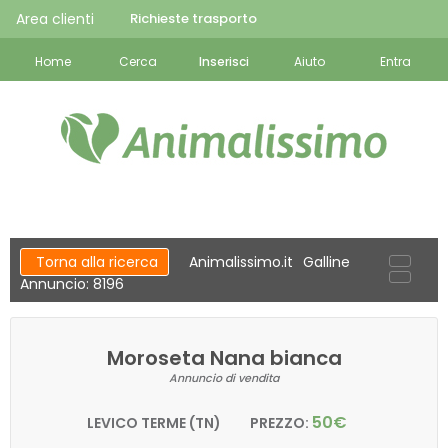
Area clienti
Richieste trasporto
Home
Cerca
Inserisci
Aiuto
Entra
Torna alla ricerca
Animalissimo.it
Galline
Annuncio: 8196
Moroseta Nana bianca
Annuncio di vendita
50€
LEVICO TERME (TN)
PREZZO: