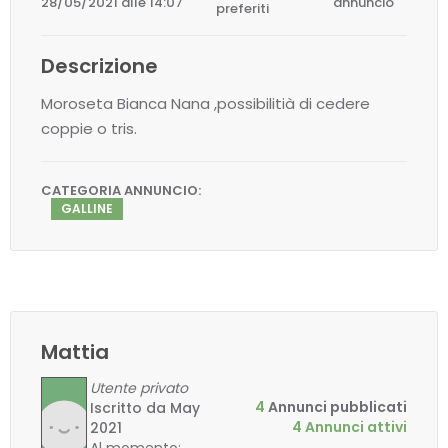
28/05/2021 alle 14:07
annuncio
preferiti
Descrizione
Moroseta Bianca Nana ,possibilitià di cedere
coppie o tris.
CATEGORIA ANNUNCIO:
GALLINE
Mattia
Utente privato
4
Annunci pubblicati
Iscritto da May
4 Annunci attivi
2021