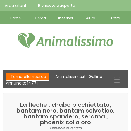
Area clienti
Richieste trasporto
Home
Cerca
Inserisci
Aiuto
Entra
Torna alla ricerca
Animalissimo.it
Galline
Annuncio: 14771
La fleche , chabo picchiettato,
bantam nero, bantam selvatico,
bantam sparviero, serama ,
phoenix collo oro
Annuncio di vendita