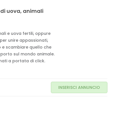
 di uova, animali
li e uova fertili, oppure
 per unire appassionati,
to e scambiare quello che
pporto sul mondo animale.
ati a portata di click.
INSERISCI ANNUNCIO