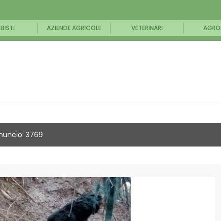
BISTI
AZIENDE AGRICOLE
VETERINARI
AGRO
nuncio: 3769