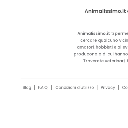
Animalissimo.it 
Animalissimo.it
ti perme
cercare qualcuno vicino
amatori, hobbisti e alle
producono o di cui hanno
Troverete veterinari, 
Blog
F.A.Q.
Condizioni d'utilizzo
Privacy
Co