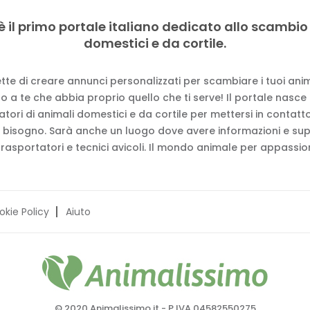
è il primo portale italiano dedicato allo scambio
domestici e da cortile.
tte di creare annunci personalizzati per scambiare i tuoi anima
 a te che abbia proprio quello che ti serve! Il portale nasce
vatori di animali domestici e da cortile per mettersi in contat
 bisogno. Sarà anche un luogo dove avere informazioni e su
trasportatori e tecnici avicoli. Il mondo animale per appassion
okie Policy
Aiuto
© 2020 Animalissimo.it - P.IVA 04582550275