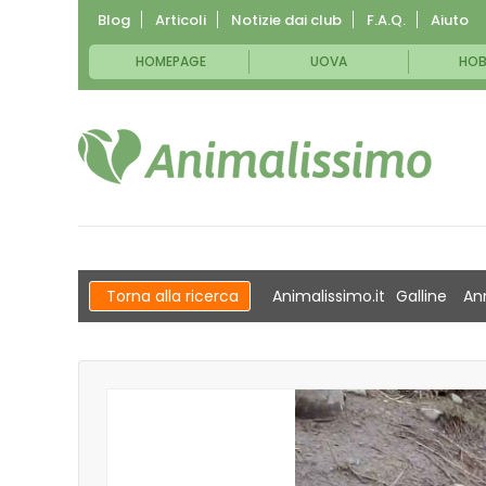
Blog
Articoli
Notizie dai club
F.A.Q.
Aiuto
HOMEPAGE
UOVA
HOB
Torna alla ricerca
Animalissimo.it
Galline
An