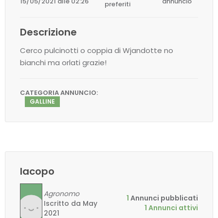
15/05/2021 alle 02:26
annuncio
preferiti
Descrizione
Cerco pulcinotti o coppia di Wjandotte no
bianchi ma orlati grazie!
CATEGORIA ANNUNCIO:
GALLINE
Iacopo
Agronomo
1
Annunci pubblicati
Iscritto da May
1 Annunci attivi
2021