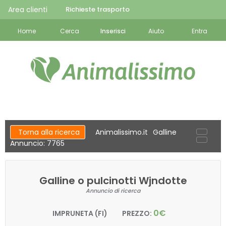
Area clienti
Richieste trasporto
Home
Cerca
Inserisci
Aiuto
Entra
Torna alla ricerca
Animalissimo.it
Galline
Annuncio: 7765
Galline o pulcinotti Wjndotte
Annuncio di ricerca
0€
IMPRUNETA (FI)
PREZZO: