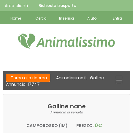
Area clienti
Richieste trasporto
Home
Cerca
Inserisci
Aiuto
Entra
Torna alla ricerca
Animalissimo.it
Galline
Annuncio: 17747
Galline nane
Annuncio di vendita
0€
CAMPOROSSO (IM)
PREZZO: