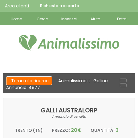
Area clienti
Richieste trasporto
Home
Cerca
Inserisci
Aiuto
Entra
Torna alla ricerca
Animalissimo.it
Galline
Annuncio: 4977
GALLI AUSTRALORP
Annuncio di vendita
20€
3
TRENTO (TN)
PREZZO:
QUANTITÀ: