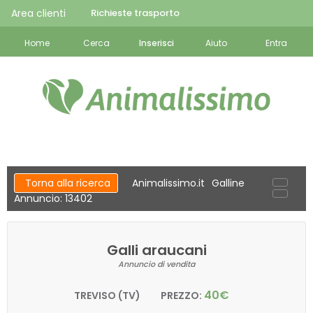
Area clienti
Richieste trasporto
Home
Cerca
Inserisci
Aiuto
Entra
Torna alla ricerca
Animalissimo.it
Galline
Annuncio: 13402
Galli araucani
Annuncio di vendita
40€
TREVISO (TV)
PREZZO: