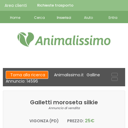
Area clienti
Richieste trasporto
Home
Cerca
Inserisci
Aiuto
Entra
Torna alla ricerca
Animalissimo.it
Galline
Annuncio: 14596
Galletti moroseta silkie
Annuncio di vendita
25€
VIGONZA (PD)
PREZZO: