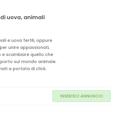
 di uova, animali
li e uova fertili, oppure
 per unire appassionati,
to e scambiare quello che
pporto sul mondo animale.
ati a portata di click.
INSERISCI ANNUNCIO