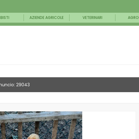
BISTI
AZIENDE AGRICOLE
VETERINARI
AGRO
nuncio: 29043