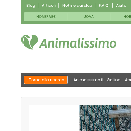
Blog
Articoli
Notizie dai club
F.A.Q.
Aiuto
HOMEPAGE
UOVA
HOB
Torna alla ricerca
Animalissimo.it
Galline
An