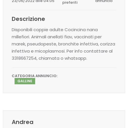
23/06/2022 alle 04:05
annuncio
preferiti
Descrizione
Disponibili coppie adulte Cocincina nana
millefiori. Animali anellati fiav, vaccinati per
marek, pseudopeste, bronchite infettiva, corizza
infettiva e micoplasmosi. Per info contattare al
3318667254, chiamata o whatsapp.
CATEGORIA ANNUNCIO:
GALLINE
Andrea