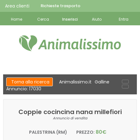
Area clienti
Richieste trasporto
Home
Cerca
Inserisci
Aiuto
Entra
Torna alla ricerca
Animalissimo.it
Galline
Annuncio: 17030
Coppie cocincina nana millefiori
Annuncio di vendita
80€
PALESTRINA (RM)
PREZZO: