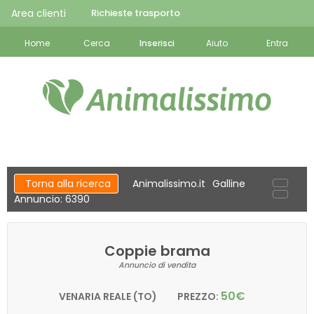
Area clienti
Richieste trasporto
Home
Cerca
Inserisci
Aiuto
Entra
Torna alla ricerca
Animalissimo.it
Galline
Annuncio: 6390
Coppie brama
Annuncio di vendita
50€
VENARIA REALE (TO)
PREZZO: