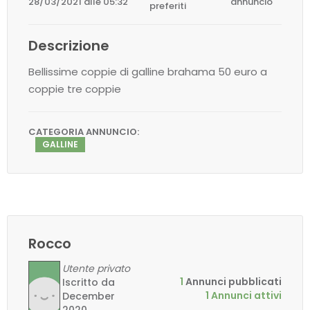
28/03/2021 alle 05:32
annuncio
preferiti
Descrizione
Bellissime coppie di galline brahama 50 euro a
coppie tre coppie
CATEGORIA ANNUNCIO:
GALLINE
Rocco
Utente privato
1
Annunci pubblicati
Iscritto da
1 Annunci attivi
December