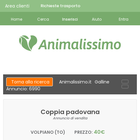
Area clienti
Richieste trasporto
Home
Cerca
Inserisci
Aiuto
Entra
Torna alla ricerca
Animalissimo.it
Galline
Annuncio: 6990
Coppia padovana
Annuncio di vendita
40€
VOLPIANO (TO)
PREZZO: