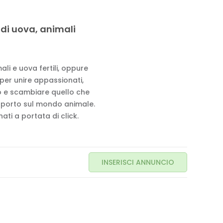
 di uova, animali
li e uova fertili, oppure
 per unire appassionati,
to e scambiare quello che
pporto sul mondo animale.
ati a portata di click.
INSERISCI ANNUNCIO