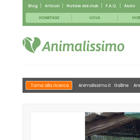
Blog
Articoli
Notizie dai club
F.A.Q.
Aiuto
HOMEPAGE
UOVA
HOB
Torna alla ricerca
Animalissimo.it
Galline
An