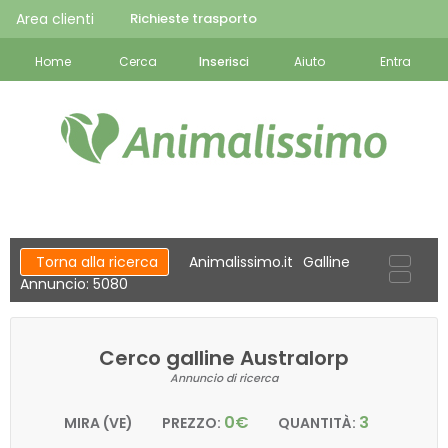
Area clienti
Richieste trasporto
Home
Cerca
Inserisci
Aiuto
Entra
Torna alla ricerca
Animalissimo.it
Galline
Annuncio: 5080
Cerco galline Australorp
Annuncio di ricerca
0€
3
MIRA (VE)
PREZZO:
QUANTITÀ: