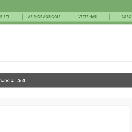
BISTI
AZIENDE AGRICOLE
VETERINARI
AGRO
nuncio: 12831