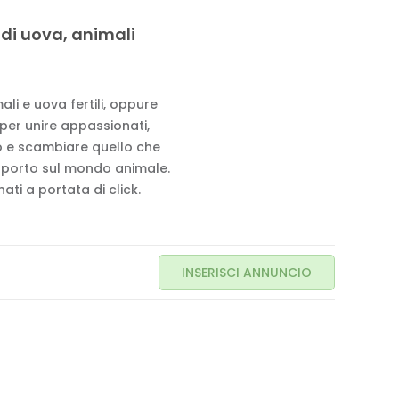
 di uova, animali
li e uova fertili, oppure
 per unire appassionati,
to e scambiare quello che
pporto sul mondo animale.
ati a portata di click.
INSERISCI ANNUNCIO