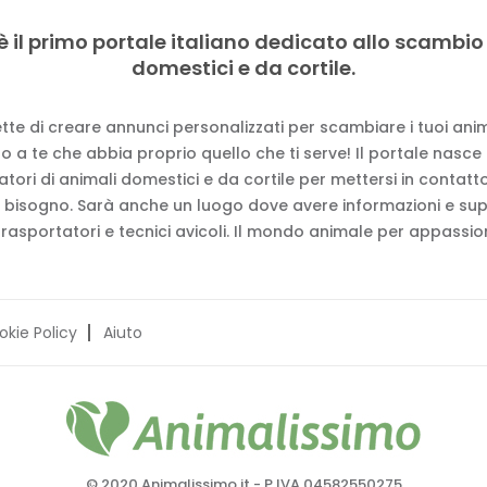
è il primo portale italiano dedicato allo scambio
domestici e da cortile.
tte di creare annunci personalizzati per scambiare i tuoi anima
 a te che abbia proprio quello che ti serve! Il portale nasce
vatori di animali domestici e da cortile per mettersi in contat
 bisogno. Sarà anche un luogo dove avere informazioni e su
trasportatori e tecnici avicoli. Il mondo animale per appassion
okie Policy
Aiuto
© 2020 Animalissimo.it - P.IVA 04582550275