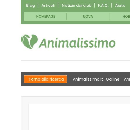
Blog
Articoli
Notizie dai club
F.A.Q.
Aiuto
HOMEPAGE
UOVA
HOB
Torna alla ricerca
Animalissimo.it
Galline
An