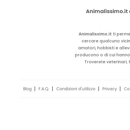
Animalissimo.it 
Animalissimo.it
ti perme
cercare qualcuno vicino
amatori, hobbisti e alle
producono o di cui hanno
Troverete veterinari, 
Blog
F.A.Q.
Condizioni d'utilizzo
Privacy
Co