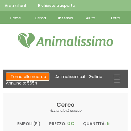
Area clienti
Richieste trasporto
Home
Cerca
Inserisci
Aiuto
Entra
Torna alla ricerca
Animalissimo.it
Galline
Annuncio: 5654
Cerco
Annuncio di ricerca
0€
6
EMPOLI (FI)
PREZZO:
QUANTITÀ: