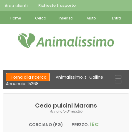
Area clienti
Richieste trasporto
Home
Cerca
Inserisci
Aiuto
Entra
Torna alla ricerca
Animalissimo.it
Galline
Annuncio: 15268
Cedo pulcini Marans
Annuncio di vendita
15€
CORCIANO (PG)
PREZZO: