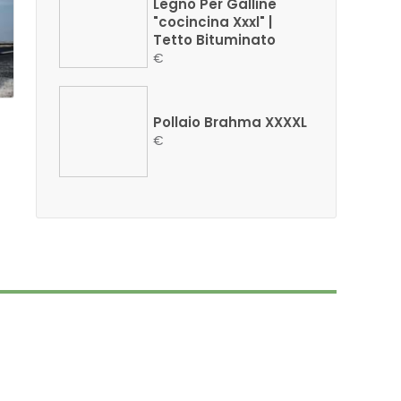
Legno Per Galline
"cocincina Xxxl" |
Tetto Bituminato
€
Pollaio Brahma XXXXL
€