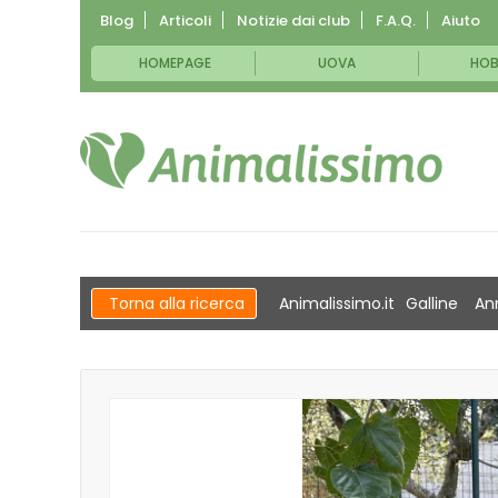
Blog
Articoli
Notizie dai club
F.A.Q.
Aiuto
HOMEPAGE
UOVA
HOB
Torna alla ricerca
Animalissimo.it
Galline
An