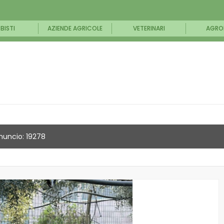
BISTI
AZIENDE AGRICOLE
VETERINARI
AGRO
nuncio: 19278