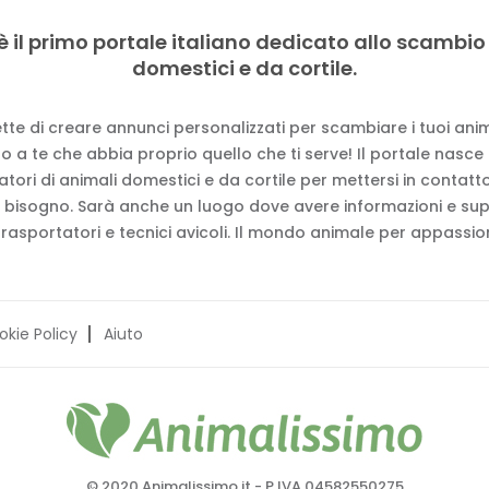
è il primo portale italiano dedicato allo scambio
domestici e da cortile.
tte di creare annunci personalizzati per scambiare i tuoi anima
 a te che abbia proprio quello che ti serve! Il portale nasce
vatori di animali domestici e da cortile per mettersi in contat
 bisogno. Sarà anche un luogo dove avere informazioni e su
trasportatori e tecnici avicoli. Il mondo animale per appassion
okie Policy
Aiuto
© 2020 Animalissimo.it - P.IVA 04582550275