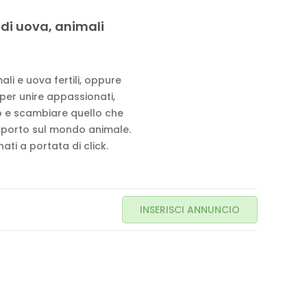
 di uova, animali
li e uova fertili, oppure
 per unire appassionati,
to e scambiare quello che
pporto sul mondo animale.
ati a portata di click.
INSERISCI ANNUNCIO