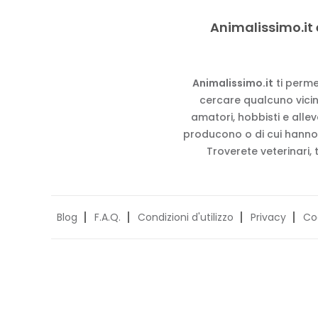
Animalissimo.it 
Animalissimo.it
ti perme
cercare qualcuno vicino
amatori, hobbisti e alle
producono o di cui hanno
Troverete veterinari, 
Blog
F.A.Q.
Condizioni d'utilizzo
Privacy
Co