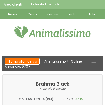
Area clienti
Richieste trasporto
Home
Cerca
Inserisci
Aiuto
Entra
Torna alla ricerca
Animalissimo.it
Galline
Annuncio: 9707
Brahma Black
Annuncio di vendita
25€
CIVITAVECCHIA (RM)
PREZZO: