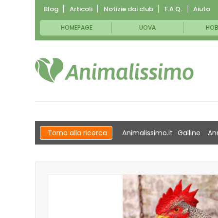
Blog
Articoli
Notizie dai club
F.A.Q.
Aiuto
HOMEPAGE
UOVA
HOB
Torna alla ricerca
Animalissimo.it
Galline
An