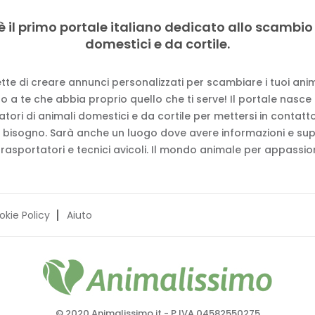
è il primo portale italiano dedicato allo scambio
domestici e da cortile.
tte di creare annunci personalizzati per scambiare i tuoi anima
 a te che abbia proprio quello che ti serve! Il portale nasce
vatori di animali domestici e da cortile per mettersi in contat
 bisogno. Sarà anche un luogo dove avere informazioni e su
trasportatori e tecnici avicoli. Il mondo animale per appassion
okie Policy
Aiuto
© 2020 Animalissimo.it - P.IVA 04582550275