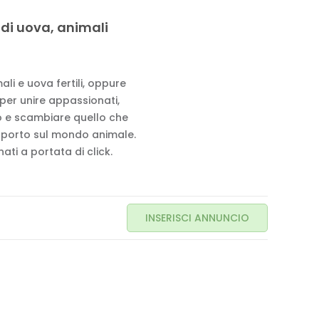
 di uova, animali
li e uova fertili, oppure
 per unire appassionati,
to e scambiare quello che
pporto sul mondo animale.
ati a portata di click.
INSERISCI ANNUNCIO