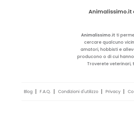
Animalissimo.it 
Animalissimo.it
ti perme
cercare qualcuno vicino
amatori, hobbisti e alle
producono o di cui hanno
Troverete veterinari, 
Blog
F.A.Q.
Condizioni d'utilizzo
Privacy
Co