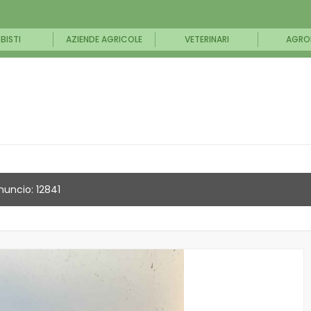
BISTI
AZIENDE AGRICOLE
VETERINARI
AGRO
nuncio: 12841