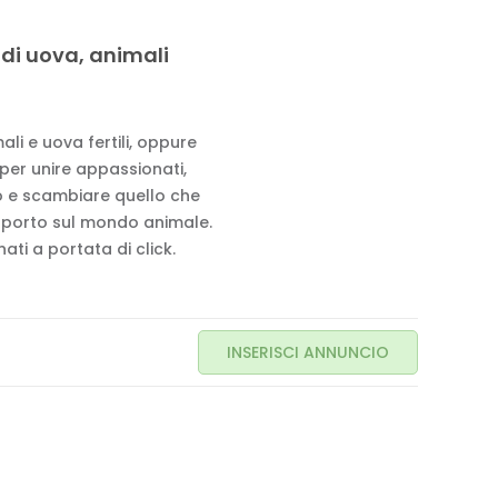
 di uova, animali
li e uova fertili, oppure
 per unire appassionati,
to e scambiare quello che
pporto sul mondo animale.
ati a portata di click.
INSERISCI ANNUNCIO