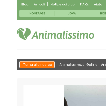
Blog
Articoli
Notizie dai club
F.A.Q.
Aiuto
HOMEPAGE
UOVA
HOB
Torna alla ricerca
Animalissimo.it
Galline
An