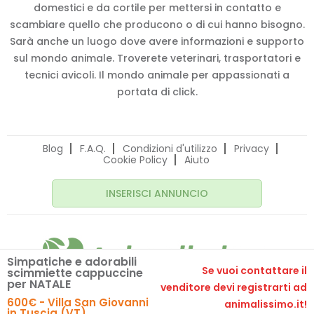
domestici e da cortile per mettersi in contatto e
scambiare quello che producono o di cui hanno bisogno.
Sarà anche un luogo dove avere informazioni e supporto
sul mondo animale. Troverete veterinari, trasportatori e
tecnici avicoli. Il mondo animale per appassionati a
portata di click.
Blog
F.A.Q.
Condizioni d'utilizzo
Privacy
Cookie Policy
Aiuto
INSERISCI ANNUNCIO
Simpatiche e adorabili
Se vuoi contattare il
scimmiette cappuccine
per NATALE
venditore devi registrarti ad
© 2020 Animalissimo.it - P.IVA 04582550275
600€ - Villa San Giovanni
animalissimo.it!
Made with
by
comunicafacile.eu
in Tuscia (VT)