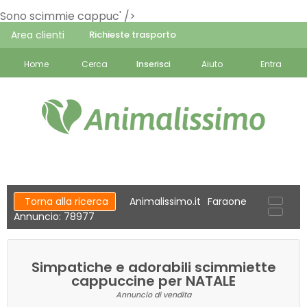
Sono scimmie cappuc' />
Area clienti
Richieste trasporto
Home
Cerca
Inserisci
Aiuto
Entra
Torna alla ricerca
Animalissimo.it
Faraone
Annuncio: 78977
Simpatiche e adorabili scimmiette
cappuccine per NATALE
Annuncio di vendita