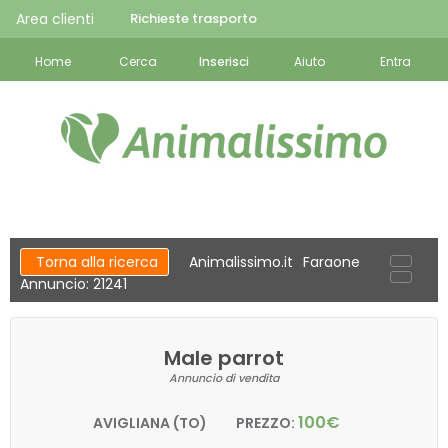
Area clienti
Richieste trasporto
Home
Cerca
Inserisci
Aiuto
Entra
Torna alla ricerca
Animalissimo.it
Faraone
Annuncio: 21241
Male parrot
Annuncio di vendita
100€
AVIGLIANA (TO)
PREZZO: