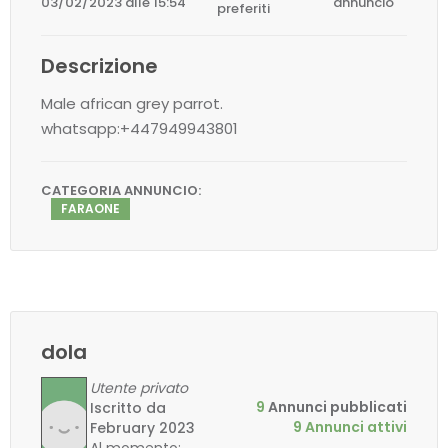
03/02/2023 alle 15:54
annuncio
preferiti
Descrizione
Male african grey parrot.
whatsapp:+447949943801
CATEGORIA ANNUNCIO:
FARAONE
dola
Utente privato
9
Annunci pubblicati
Iscritto da
9 Annunci attivi
February 2023