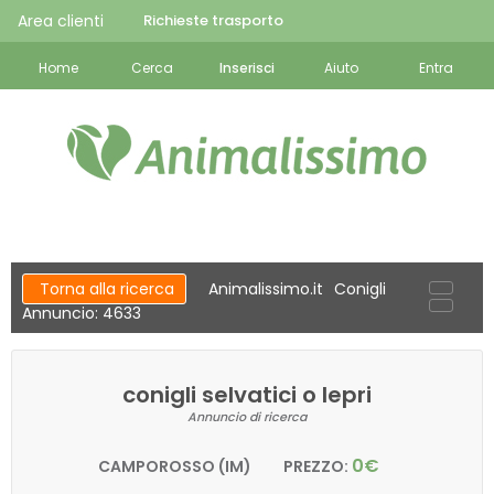
Area clienti
Richieste trasporto
Home
Cerca
Inserisci
Aiuto
Entra
Torna alla ricerca
Animalissimo.it
Conigli
Annuncio: 4633
conigli selvatici o lepri
Annuncio di ricerca
0€
CAMPOROSSO (IM)
PREZZO: