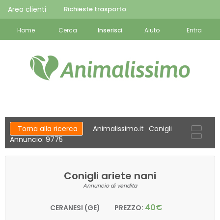
Area clienti
Richieste trasporto
Home
Cerca
Inserisci
Aiuto
Entra
Torna alla ricerca
Animalissimo.it
Conigli
Annuncio: 9775
Conigli ariete nani
Annuncio di vendita
40€
CERANESI (GE)
PREZZO: