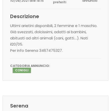
10/08/2021 alle 18:15
annuncio
preferiti
Descrizione
Ultimi arietini disponibili, 2 femmine e 1 maschio.
Già svezzati, dolcissimi, adatti ai bambini,
abituati ad altri animali (cani, gatti….). Nati
il20/05.
Per info Serena 3467475327.
CATEGORIA ANNUNCIO:
CONIGLI
Serena