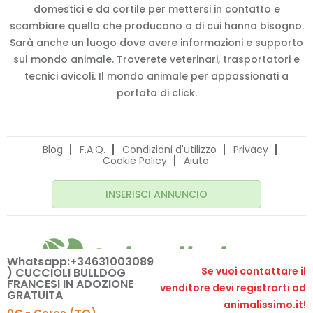
domestici e da cortile per mettersi in contatto e
scambiare quello che producono o di cui hanno bisogno.
Sarà anche un luogo dove avere informazioni e supporto
sul mondo animale. Troverete veterinari, trasportatori e
tecnici avicoli. Il mondo animale per appassionati a
portata di click.
Blog
F.A.Q.
Condizioni d'utilizzo
Privacy
Cookie Policy
Aiuto
INSERISCI ANNUNCIO
Whatsapp:+34631003089
Se vuoi contattare il
) CUCCIOLI BULLDOG
FRANCESI IN ADOZIONE
venditore devi registrarti ad
© 2020 Animalissimo.it - P.IVA 04582550275
GRATUITA
animalissimo.it!
Made with
by
comunicafacile.eu