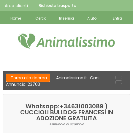
Area clienti
Richieste trasporto
Home
Cerca
Inserisci
Aiuto
Entra
Torna alla ricerca
Animalissimo.it
Cani
Annuncio: 23703
Whatsapp:+34631003089 )
CUCCIOLI BULLDOG FRANCESI IN
ADOZIONE GRATUITA
Annuncio di scambio